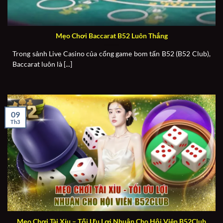
Mẹo Chơi Baccarat B52 Luôn Thắng
Trong sảnh Live Casino của cổng game bom tấn B52 (B52 Club),
Baccarat luôn là [...]
09
Th3
Mẹo Chơi Tài Xỉu – Tối Ưu Lợi Nhuận Cho Hội Viên B52Club