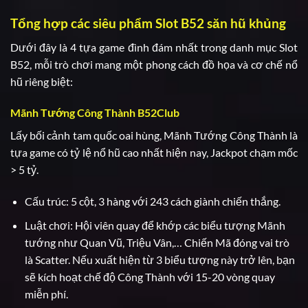
Tổng hợp các siêu phẩm Slot B52 săn hũ khủng
Dưới đây là 4 tựa game đình đám nhất trong danh mục Slot
B52, mỗi trò chơi mang một phong cách đồ họa và cơ chế nổ
hũ riêng biệt:
Mãnh Tướng Công Thành B52Club
Lấy bối cảnh tam quốc oai hùng, Mãnh Tướng Công Thành là
tựa game có tỷ lệ nổ hũ cao nhất hiện nay, Jackpot chạm mốc
> 5 tỷ.
Cấu trúc: 5 cột, 3 hàng với 243 cách giành chiến thắng.
Luật chơi: Hội viên quay để khớp các biểu tượng Mãnh
tướng như Quan Vũ, Triệu Vân,… Chiến Mã đóng vai trò
là Scatter. Nếu xuất hiện từ 3 biểu tượng này trở lên, bạn
sẽ kích hoạt chế độ Công Thành với 15-20 vòng quay
miễn phí.