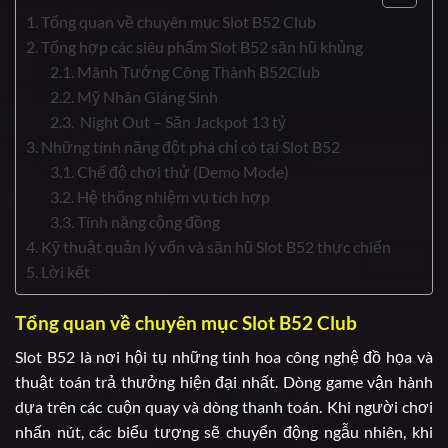
Tổng quan về chuyên mục Slot B52 Club
Tổng hợp các siêu phẩm Slot B52 săn hũ khủng
Mãnh Tướng Công Thành B52Club
Mỹ Nhân Giáng Sinh
Night Out – Săn Jackpot 13 tỷ
Những tính năng đột phá chỉ có tại Slot B52
Chế độ chơi thử (Demo Mode)
Hệ thống nhiệm vụ tích hợp
Tính năng cộng đồng
Kỹ thuật quản lý vốn và săn hũ Slot B52 thực chiến
Lời kết
Tổng quan về chuyên mục Slot B52 Club
Slot B52 là nơi hội tụ những tinh hoa công nghệ đồ họa và
thuật toán trả thưởng hiện đại nhất. Dòng game vận hành
dựa trên các cuộn quay và dòng thanh toán. Khi người chơi
nhấn nút, các biểu tượng sẽ chuyển động ngẫu nhiên, khi