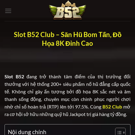
Bỏ
qua
nội
dung
Slot B52 Club – Săn Hũ Bom Tấn, Đồ
Họa 8K Đỉnh Cao
Slot B52
đang trở thành tâm điểm của thị trường đổi
thưởng với hệ thống 200+ siêu phẩm nổ hũ đẳng cấp quốc
tế. Không chỉ gây ấn tượng bởi đồ họa 8K sắc nét và âm
thanh sống động, chuyên mục còn chinh phục người chơi
nhờ chỉ số hoàn trả (RTP) lên tới 97.5%. Cùng
B52 Club
mở
ra cơ hội sở hữu những quỹ hũ Jackpot trị giá hàng tỷ đồng.
Nội dung chính