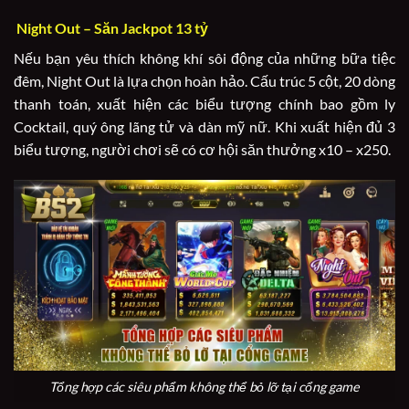
Night Out – Săn Jackpot 13 tỷ
Nếu bạn yêu thích không khí sôi động của những bữa tiệc
đêm, Night Out là lựa chọn hoàn hảo. Cấu trúc 5 cột, 20 dòng
thanh toán, xuất hiện các biểu tượng chính bao gồm ly
Cocktail, quý ông lãng tử và dàn mỹ nữ. Khi xuất hiện đủ 3
biểu tượng, người chơi sẽ có cơ hội săn thưởng x10 – x250.
Tổng hợp các siêu phẩm không thể bỏ lỡ tại cổng game