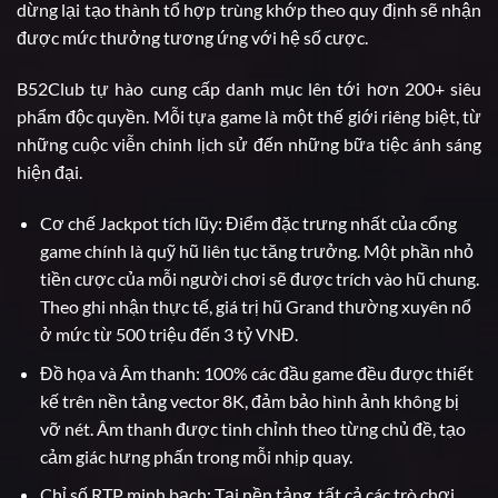
dừng lại tạo thành tổ hợp trùng khớp theo quy định sẽ nhận
được mức thưởng tương ứng với hệ số cược.
B52Club tự hào cung cấp danh mục lên tới hơn 200+ siêu
phẩm độc quyền. Mỗi tựa game là một thế giới riêng biệt, từ
những cuộc viễn chinh lịch sử đến những bữa tiệc ánh sáng
hiện đại.
Cơ chế Jackpot tích lũy: Điểm đặc trưng nhất của cổng
game chính là quỹ hũ liên tục tăng trưởng. Một phần nhỏ
tiền cược của mỗi người chơi sẽ được trích vào hũ chung.
Theo ghi nhận thực tế, giá trị hũ Grand thường xuyên nổ
ở mức từ 500 triệu đến 3 tỷ VNĐ.
Đồ họa và Âm thanh: 100% các đầu game đều được thiết
kế trên nền tảng vector 8K, đảm bảo hình ảnh không bị
vỡ nét. Âm thanh được tinh chỉnh theo từng chủ đề, tạo
cảm giác hưng phấn trong mỗi nhịp quay.
Chỉ số RTP minh bạch: Tại nền tảng, tất cả các trò chơi