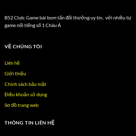
B52 Club: Game bài bom tấn đổi thưởng uy tín, với nhiều tự
game nổi tiếng số 1 Châu Á
VỀ CHÚNG TÔI
Liên hệ
Giới thiệu
Chính sách bảo mật
Điều khoản sử dụng
Sơ đồ trang web
THÔNG TIN LIÊN HỆ