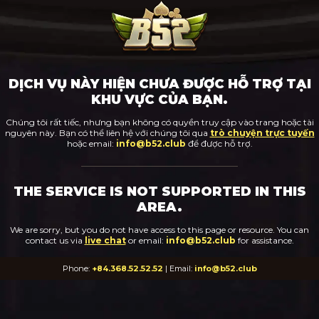
DỊCH VỤ NÀY HIỆN CHƯA ĐƯỢC HỖ TRỢ TẠI
KHU VỰC CỦA BẠN.
Chúng tôi rất tiếc, nhưng bạn không có quyền truy cập vào trang hoặc tài
nguyên này. Bạn có thể liên hệ với chúng tôi qua
trò chuyện trực tuyến
hoặc email:
info@b52.club
để được hỗ trợ.
THE SERVICE IS NOT SUPPORTED IN THIS
AREA.
We are sorry, but you do not have access to this page or resource. You can
contact us via
live chat
or email:
info@b52.club
for assistance.
Phone:
+84.368.52.52.52
| Email:
info@b52.club