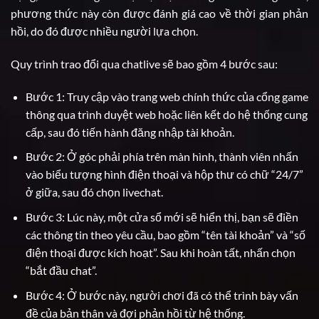
phương thức này còn được đánh giá cao về thời gian phản
hồi, do đó được nhiều người lựa chọn.
Quy trình trao đổi qua chatlive sẽ bao gồm 4 bước sau:
Bước 1: Truy cập vào trang web chính thức của cổng game
thông qua trình duyệt web hoặc liên kết do hệ thống cung
cấp, sau đó tiến hành đăng nhập tài khoản.
Bước 2: Ở góc phải phía trên màn hình, thành viên nhấn
vào biểu tượng hình điện thoại và hộp thư có chữ “24/7”
ở giữa, sau đó chọn livechat.
Bước 3: Lúc này, một cửa sổ mới sẽ hiển thị, bạn sẽ điền
các thông tin theo yêu cầu, bao gồm “tên tài khoản” và “số
điện thoại được kích hoạt”. Sau khi hoàn tất, nhấn chọn
“bắt đầu chat”.
Bước 4: Ở bước này, người chơi đã có thể trình bày vấn
đề của bản thân và đợi phản hồi từ hệ thống.