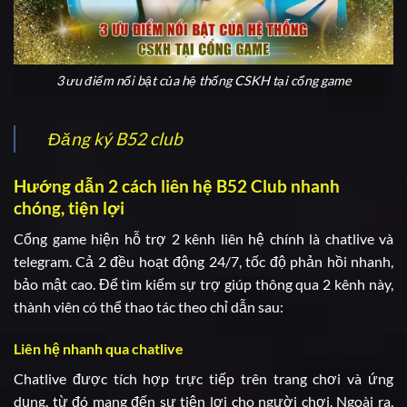
3 ưu điểm nổi bật của hệ thống CSKH tại cổng game
Đăng ký B52 club
Hướng dẫn 2 cách liên hệ B52 Club nhanh
chóng, tiện lợi
Cổng game hiện hỗ trợ 2 kênh liên hệ chính là chatlive và
telegram. Cả 2 đều hoạt động 24/7, tốc độ phản hồi nhanh,
bảo mật cao. Để tìm kiếm sự trợ giúp thông qua 2 kênh này,
thành viên có thể thao tác theo chỉ dẫn sau:
Liên hệ nhanh qua chatlive
Chatlive được tích hợp trực tiếp trên trang chơi và ứng
dụng, từ đó mang đến sự tiện lợi cho người chơi. Ngoài ra,