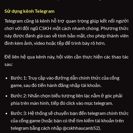
Sử dụng kênh Telegram
Telegram cũng là kênh hỗ trợ quan trọng giúp kết nối người
chơi với đội ngũ CSKH một cách nhanh chóng. Phương thức
này được đánh giá cao về tính bảo mật, cho phép thành viên
đính kèm ảnh, video hoặc tệp để trình bày rõ hơn.
Để liên hệ qua kênh này, hội viên cần thực hiện các thao tác
sau:
Bước 1: Truy cập vào đường dẫn chính thức của cổng
game, sau đó tiến hành đăng nhập tài khoản.
Bước 2: Nhấn chọn biểu tượng liên lạc nằm ở góc phải
phía trên màn hình, tiếp đó click vào mục telegram.
Bước 3: Hệ thống sẽ chuyển bạn đến telegram chính thức
của cổng game (hoặc bạn có thể tìm kiếm tài khoản trên
telegram bằng cách nhập @cskhhaucanb52).