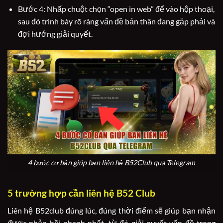
Bước 4: Nhấp chuột chọn “open in web” để vào hộp thoại,
sau đó trình bày rõ ràng vấn đề bản thân đang gặp phải và
đợi hướng giải quyết.
4 bước cơ bản giúp bạn liên hệ B52Club qua Telegram
5 trường hợp cần liên hệ B52 Club
Liên hệ B52club đúng lúc, đúng thời điểm sẽ giúp bạn nhận
được phản hồi nhanh nhất, từ đó giải quyết vấn đề trong