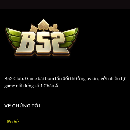
B52 Club: Game bài bom tấn đổi thưởng uy tín, với nhiều tự
game nổi tiếng số 1 Châu Á
VỀ CHÚNG TÔI
Liên hệ