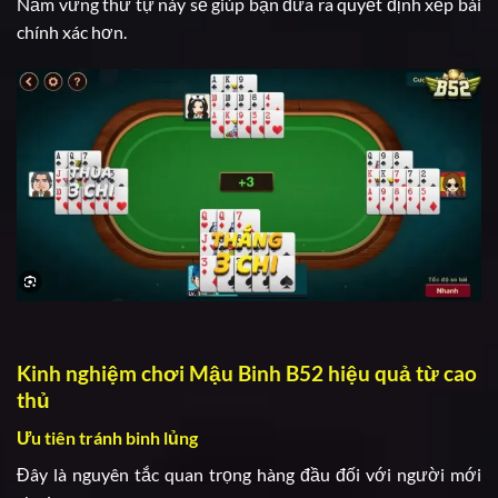
Nắm vững thứ tự này sẽ giúp bạn đưa ra quyết định xếp bài
chính xác hơn.
Kinh nghiệm chơi Mậu Binh B52 hiệu quả từ cao
thủ
Ưu tiên tránh binh lủng
Đây là nguyên tắc quan trọng hàng đầu đối với người mới