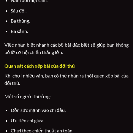
Năm đôi một sám.
Sáu đôi.
Ba thùng.
Ba sảnh.
Việc nhận biết nhanh các bộ bài đặc biệt sẽ giúp bạn không
bỏ lỡ cơ hội chiến thắng lớn.
Quan sát cách xếp bài của đối thủ
Khi chơi nhiều ván, bạn có thể nhận ra thói quen xếp bài của
đối thủ.
Một số người thường:
Dồn sức mạnh vào chi đầu.
Ưu tiên chi giữa.
Chơi theo chiến thuật an toàn.