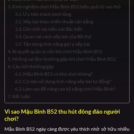
Kinh nghiệm chơi Mậu Binh B52 hiệu quả từ cao thủ
Ưu tiên tránh binh lủng
Xếp bài theo chiến thuật cân bằng
Ghi nhớ các kiểu bài đặc biệt
Quan sát cách xếp bài của đối thủ
Tận dụng tính năng gợi ý xếp bài
Bí quyết quản lý vốn khi chơi Mậu Binh B52
Những sai lầm thường gặp khi chơi Mậu Binh B52
Câu hỏi thường gặp
Mậu Binh B52 có khó chơi không?
Có nên sử dụng tính năng xếp bài tự động?
Làm sao để nâng cao kỹ năng chơi Mậu Binh?
Kết luận
Vì sao Mậu Binh B52 thu hút đông đảo người
chơi?
Mậu Binh B52 ngày càng được yêu thích nhờ sở hữu nhiều