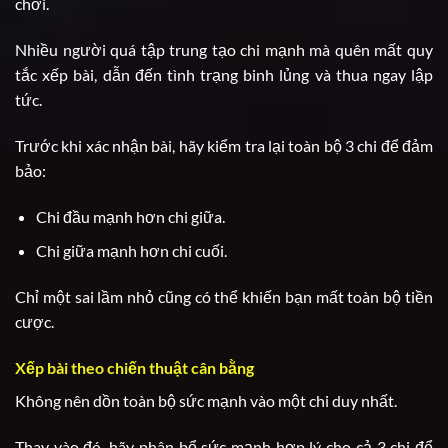
chơi.
Nhiều người quá tập trung tạo chi mạnh mà quên mất quy
tắc xếp bài, dẫn đến tình trạng binh lủng và thua ngay lập
tức.
Trước khi xác nhận bài, hãy kiểm tra lại toàn bộ 3 chi để đảm
bảo:
Chi đầu mạnh hơn chi giữa.
Chi giữa mạnh hơn chi cuối.
Chỉ một sai lầm nhỏ cũng có thể khiến bạn mất toàn bộ tiền
cược.
Xếp bài theo chiến thuật cân bằng
Không nên dồn toàn bộ sức mạnh vào một chi duy nhất.
Thay vào đó, hãy phân bổ sức mạnh hợp lý cho cả 3 chi để