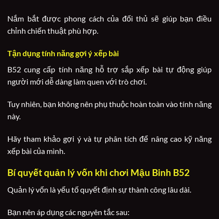
Nắm bắt được phong cách của đối thủ sẽ giúp bạn điều
chỉnh chiến thuật phù hợp.
Tận dụng tính năng gợi ý xếp bài
B52 cung cấp tính năng hỗ trợ sắp xếp bài tự động giúp
người mới dễ dàng làm quen với trò chơi.
Tuy nhiên, bạn không nên phụ thuộc hoàn toàn vào tính năng
này.
Hãy tham khảo gợi ý và tự phân tích để nâng cao kỹ năng
xếp bài của mình.
Bí quyết quản lý vốn khi chơi Mậu Binh B52
Quản lý vốn là yếu tố quyết định sự thành công lâu dài.
Bạn nên áp dụng các nguyên tắc sau: