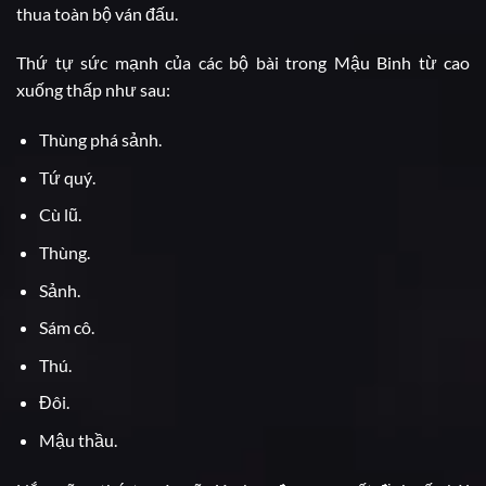
thua toàn bộ ván đấu.
Thứ tự sức mạnh của các bộ bài trong Mậu Binh từ cao
xuống thấp như sau:
Thùng phá sảnh.
Tứ quý.
Cù lũ.
Thùng.
Sảnh.
Sám cô.
Thú.
Đôi.
Mậu thầu.