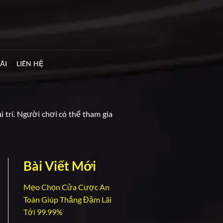
ÃI
LIÊN HỆ
i trí. Người chơi có thể tham gia
Bài Viết Mới
Mẹo Chọn Cửa Cược An
Toàn Giúp Thắng Đậm Lãi
Tới 99.99%