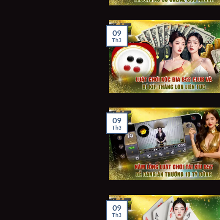
09
Th3
09
Th3
09
Th3