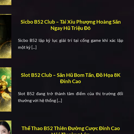
Sicbo B52 Club – Tài Xỉu Phượng Hoàng Săn
Ngay Hũ Triệu Đô
Sicbo B52 lập kỷ lục giải trí tại cổng game khi xác lập
một kỷ [...]
Slot B52 Club – Săn Hũ Bom Tấn, Đồ Họa 8K
Đỉnh Cao
Slot B52 đang trở thành tâm điểm của thị trường đổi
thưởng với hệ thống [...]
Thể Thao B52 Thiên Đường Cược Đỉnh Cao