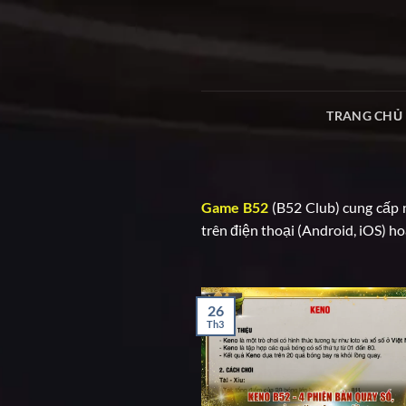
Bỏ
qua
nội
dung
TRANG CHỦ
Game B52
(B52 Club) cung cấp n
trên điện thoại (Android, iOS) 
26
Th3