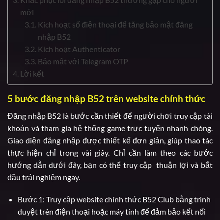
mới
Kích hoạt số điện thoại để tăng bảo mật đăng
nhập B52
Kích hoạt Authenticator
Bảo mật với Telegram OTP
Lời kết
5 bước đăng nhập B52 trên website chính thức
Đăng nhập B52 là bước cần thiết để người chơi truy cập tài
khoản và tham gia hệ thống game trực tuyến nhanh chóng.
Giao diện đăng nhập được thiết kế đơn giản, giúp thao tác
thực hiện chỉ trong vài giây. Chỉ cần làm theo các bước
hướng dẫn dưới đây, bạn có thể truy cập thuận lợi và bắt
đầu trải nghiệm ngay.
Bước 1: Truy cập website chính thức B52 Club bằng trình
duyệt trên điện thoại hoặc máy tính để đảm bảo kết nối