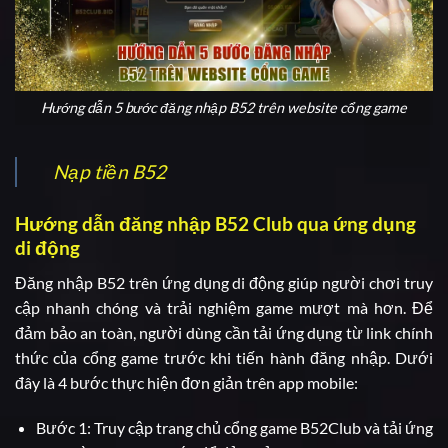
Hướng dẫn 5 bước đăng nhập B52 trên website cổng game
Nạp tiền B52
Hướng dẫn đăng nhập B52 Club qua ứng dụng
di động
Đăng nhập B52 trên ứng dụng di động giúp người chơi truy
cập nhanh chóng và trải nghiệm game mượt mà hơn. Để
đảm bảo an toàn, người dùng cần tải ứng dụng từ link chính
thức của cổng game trước khi tiến hành đăng nhập. Dưới
đây là 4 bước thực hiện đơn giản trên app mobile:
Bước 1: Truy cập trang chủ cổng game B52Club và tải ứng