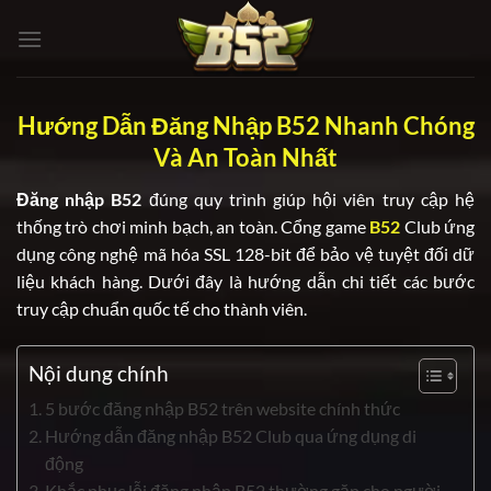
Bỏ
qua
nội
dung
Hướng Dẫn Đăng Nhập B52 Nhanh Chóng
Và An Toàn Nhất
Đăng nhập B52
đúng quy trình giúp hội viên truy cập hệ
thống trò chơi minh bạch, an toàn. Cổng game
B52
Club ứng
dụng công nghệ mã hóa SSL 128-bit để bảo vệ tuyệt đối dữ
liệu khách hàng. Dưới đây là hướng dẫn chi tiết các bước
truy cập chuẩn quốc tế cho thành viên.
Nội dung chính
5 bước đăng nhập B52 trên website chính thức
Hướng dẫn đăng nhập B52 Club qua ứng dụng di
động
Khắc phục lỗi đăng nhập B52 thường gặp cho người