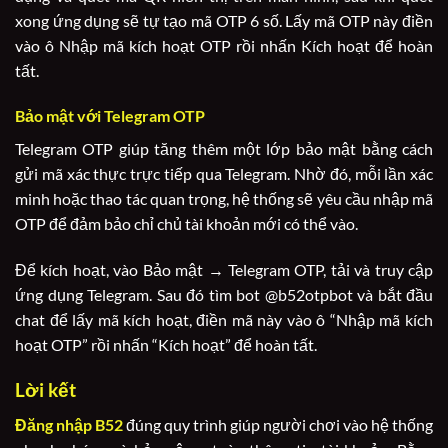
xong ứng dụng sẽ tự tạo mã OTP 6 số. Lấy mã OTP này điền
vào ô Nhập mã kích hoạt OTP rồi nhấn Kích hoạt để hoàn
tất.
Bảo mật với Telegram OTP
Telegram OTP giúp tăng thêm một lớp bảo mật bằng cách
gửi mã xác thực trực tiếp qua Telegram. Nhờ đó, mỗi lần xác
minh hoặc thao tác quan trọng, hệ thống sẽ yêu cầu nhập mã
OTP để đảm bảo chỉ chủ tài khoản mới có thể vào.
Để kích hoạt, vào Bảo mật → Telegram OTP, tải và truy cập
ứng dụng Telegram. Sau đó tìm bot @b52otpbot và bắt đầu
chat để lấy mã kích hoạt, điền mã này vào ô “Nhập mã kích
hoạt OTP” rồi nhấn “Kích hoạt” để hoàn tất.
Lời kết
Đăng nhập B52
đúng quy trình giúp người chơi vào hệ thống