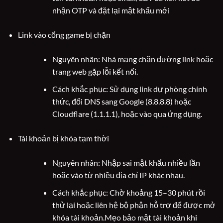
nhận OTP và đặt lại mật khẩu mới
Link vào cổng game bị chặn
Nguyên nhân: Nhà mạng chặn đường link hoặc
trang web gặp lỗi kết nối.
Cách khắc phục: Sử dụng link dự phòng chính
thức, đổi DNS sang Google (8.8.8.8) hoặc
Cloudflare (1.1.1.1), hoặc vào qua ứng dụng.
Tài khoản bị khóa tạm thời
Nguyên nhân: Nhập sai mật khẩu nhiều lần
hoặc vào từ nhiều địa chỉ IP khác nhau.
Cách khắc phục: Chờ khoảng 15–30 phút rồi
thử lại hoặc liên hệ bộ phận hỗ trợ để được mở
khóa tài khoản.Mẹo bảo mật tài khoản khi