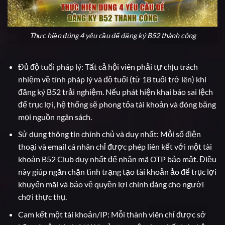
Thực hiện đúng 4 yêu cầu để đăng ký B52 thành công
Đủ độ tuổi pháp lý: Tất cả hội viên phải tự chịu trách
nhiệm về tính pháp lý và độ tuổi (từ 18 tuổi trở lên) khi
đăng ký B52 trải nghiệm. Nếu phát hiện khai báo sai lệch
để trục lợi, hệ thống sẽ phong tỏa tài khoản và đóng băng
mọi nguồn ngân sách.
Sử dụng thông tin chính chủ và duy nhất: Mỗi số điện
thoại và email cá nhân chỉ được phép liên kết với một tài
khoản B52 Club duy nhất để nhận mã OTP bảo mật. Điều
này giúp ngăn chặn tình trạng tạo tài khoản ảo để trục lợi
khuyến mãi và bảo vệ quyền lợi chính đáng cho người
chơi thực thụ.
Cam kết một tài khoản/IP: Mỗi thành viên chỉ được sở