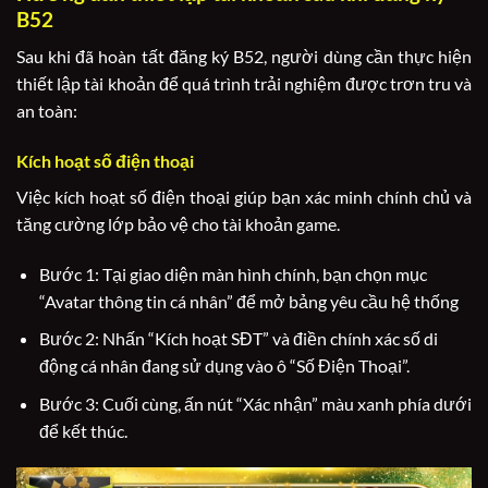
B52
Sau khi đã hoàn tất đăng ký B52, người dùng cần thực hiện
thiết lập tài khoản để quá trình trải nghiệm được trơn tru và
an toàn:
Kích hoạt số điện thoại
Việc kích hoạt số điện thoại giúp bạn xác minh chính chủ và
tăng cường lớp bảo vệ cho tài khoản game.
Bước 1: Tại giao diện màn hình chính, bạn chọn mục
“Avatar thông tin cá nhân” để mở bảng yêu cầu hệ thống
Bước 2: Nhấn “Kích hoạt SĐT” và điền chính xác số di
động cá nhân đang sử dụng vào ô “Số Điện Thoại”.
Bước 3: Cuối cùng, ấn nút “Xác nhận” màu xanh phía dưới
để kết thúc.