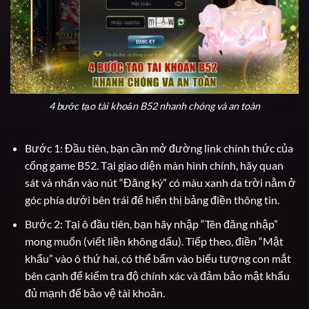
4 bước tạo tài khoản B52 nhanh chóng và an toàn
Bước 1: Đầu tiên, bạn cần mở đường link chính thức của
cổng game B52. Tại giao diện màn hình chính, hãy quan
sát và nhấn vào nút “Đăng ký” có màu xanh da trời nằm ở
góc phía dưới bên trái để hiển thị bảng điền thông tin.
Bước 2: Tại ô đầu tiên, bạn hãy nhập “Tên đăng nhập”
mong muốn (viết liền không dấu). Tiếp theo, điền “Mật
khẩu” vào ô thứ hai, có thể bấm vào biểu tượng con mắt
bên cạnh để kiểm tra độ chính xác và đảm bảo mật khẩu
đủ mạnh để bảo vệ tài khoản.