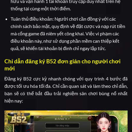
hữu và vận hành 1 tài khoản truy cập duy nhất trên hệ
thống tại cùng một thời điểm.
Tuân thủ điều khoản: Người chơi cần đồng ý với các
chính sách bảo mật, quy định về đặt cược và nạp rút tiền
mà cổng game đã niêm yết công khai. Việc vi phạm các
điều khoản này, như sử dụng phần mềm can thiệp kết
quả, sẽ khiến tài khoản bị đình chỉ ngay lập tức.
Chỉ dẫn đăng ký B52 đơn giản cho người chơi
mới
Đăng ký B52 cực kỳ nhanh chóng với quy trình 4 bước đã
được tối ưu hóa tối đa. Chỉ cần quan sát và làm theo chỉ dẫn,
bạn sẽ có thể bắt đầu trải nghiệm sân chơi bùng nổ nhất
hiện nay: